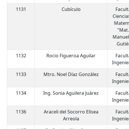
1131
Cubículo
Facul
Ciencia
Matem
"Mat.
Manuel
Gutié
1132
Rocio Figueroa Aguilar
Facul
Ingenier
1133
Mtro. Noel Díaz González
Facul
Ingenier
1134
Ing. Sonia Aguilera Juárez
Facul
Ingenier
1136
Araceli del Socorro Elisea
Facul
Arreola
Ingenier