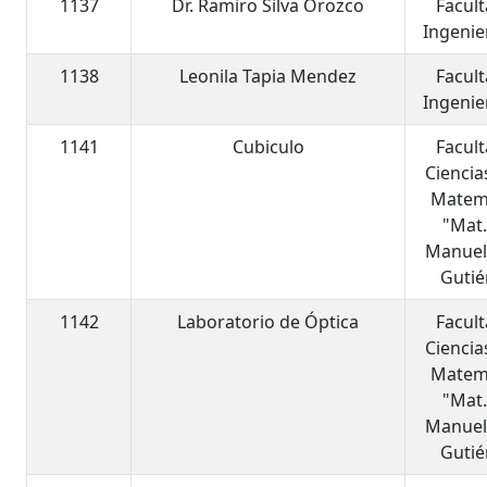
1137
Dr. Ramiro Silva Orozco
Facul
Ingenier
1138
Leonila Tapia Mendez
Facul
Ingenier
1141
Cubiculo
Facul
Ciencia
Matem
"Mat.
Manuel
Gutié
1142
Laboratorio de Óptica
Facul
Ciencia
Matem
"Mat.
Manuel
Gutié