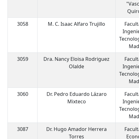
"Vas
Quir
3058
M. C. Isaac Alfaro Trujillo
Facul
Ingeni
Tecnolog
Mad
3059
Dra. Nancy Eloisa Rodriguez
Facul
Olalde
Ingeni
Tecnolog
Mad
3060
Dr. Pedro Eduardo Lázaro
Facul
Mixteco
Ingeni
Tecnolog
Mad
3087
Dr. Hugo Amador Herrera
Facul
Torres
Econ