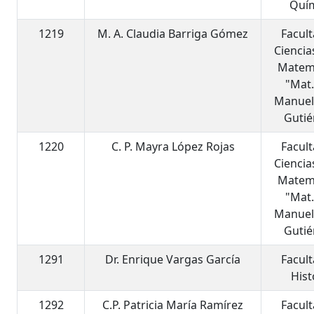
Quí
1219
M. A. Claudia Barriga Gómez
Facul
Ciencia
Matem
"Mat.
Manuel
Gutié
1220
C. P. Mayra López Rojas
Facul
Ciencia
Matem
"Mat.
Manuel
Gutié
1291
Dr. Enrique Vargas García
Facul
Hist
1292
C.P. Patricia María Ramírez
Facul