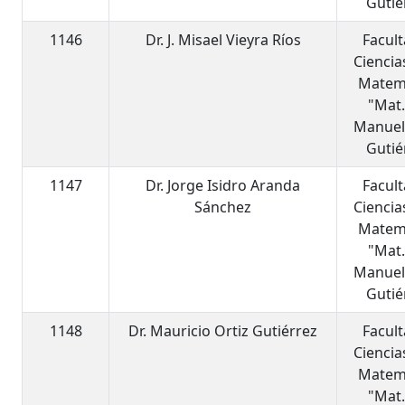
Gutié
1146
Dr. J. Misael Vieyra Ríos
Facul
Ciencia
Matem
"Mat.
Manuel
Gutié
1147
Dr. Jorge Isidro Aranda
Facul
Sánchez
Ciencia
Matem
"Mat.
Manuel
Gutié
1148
Dr. Mauricio Ortiz Gutiérrez
Facul
Ciencia
Matem
"Mat.