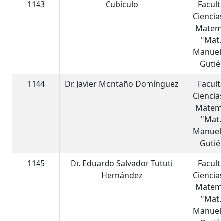
1143
Cubículo
Facul
Ciencia
Matem
"Mat.
Manuel
Gutié
1144
Dr. Javier Montaño Domínguez
Facul
Ciencia
Matem
"Mat.
Manuel
Gutié
1145
Dr. Eduardo Salvador Tututi
Facul
Hernández
Ciencia
Matem
"Mat.
Manuel