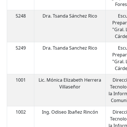
Fores
5248
Dra. Tsanda Sánchez Rico
Esc
Prepar
"Gral.
Cárd
5249
Dra. Tsanda Sanchez Rico
Esc
Prepar
"Gral.
Cárd
1001
Lic. Mónica Elizabeth Herrera
Direcc
Villaseñor
Tecnolo
la Infor
Comuni
1002
Ing. Odiseo Ibañez Rincón
Direcc
Tecnolo
la Infor