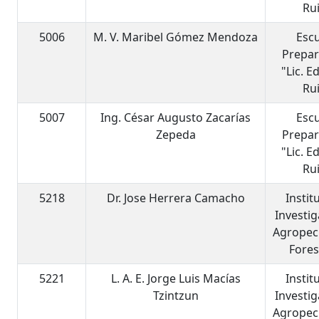
Ru
5006
M. V. Maribel Gómez Mendoza
Esc
Prepar
"Lic. 
Ru
5007
Ing. César Augusto Zacarías
Esc
Zepeda
Prepar
"Lic. 
Ru
5218
Dr. Jose Herrera Camacho
Instit
Investi
Agropec
Fores
5221
L. A. E. Jorge Luis Macías
Instit
Tzintzun
Investi
Agropec