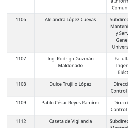
la Infor
Comuni
1106
Alejandra López Cuevas
Subdire
Manten
y Ser
Gene
Univers
1107
Ing. Rodrigo Guzmán
Facul
Maldonado
Ingen
Eléc
1108
Dulce Trujillo López
Direcc
Control
1109
Pablo César Reyes Ramírez
Direcc
Control
1112
Caseta de Vigilancia
Subdire