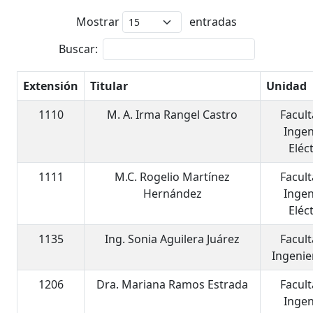
Mostrar
entradas
Buscar:
Extensión
Titular
Unidad
1110
M. A. Irma Rangel Castro
Facul
Ingen
Eléc
1111
M.C. Rogelio Martínez
Facul
Hernández
Ingen
Eléc
1135
Ing. Sonia Aguilera Juárez
Facul
Ingenier
1206
Dra. Mariana Ramos Estrada
Facul
Ingen