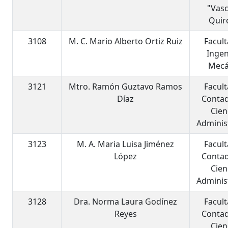
"Vas
Quir
3108
M. C. Mario Alberto Ortiz Ruiz
Facul
Ingen
Mecá
3121
Mtro. Ramón Guztavo Ramos
Facul
Díaz
Contad
Cien
Adminis
3123
M. A. Maria Luisa Jiménez
Facul
López
Contad
Cien
Adminis
3128
Dra. Norma Laura Godínez
Facul
Reyes
Contad
Cien