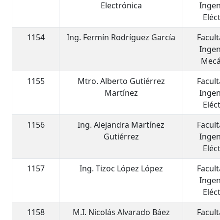
Electrónica
Ingen
Eléc
1154
Ing. Fermín Rodríguez García
Facul
Ingen
Mecá
1155
Mtro. Alberto Gutiérrez
Facul
Martínez
Ingen
Eléc
1156
Ing. Alejandra Martínez
Facul
Gutiérrez
Ingen
Eléc
1157
Ing. Tizoc López López
Facul
Ingen
Eléc
1158
M.I. Nicolás Alvarado Báez
Facul