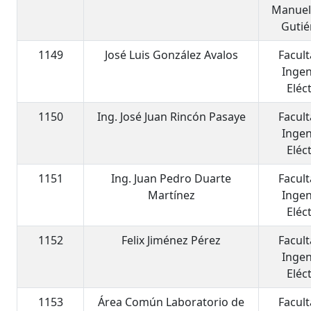
Manuel
Gutié
1149
José Luis González Avalos
Facul
Ingen
Eléc
1150
Ing. José Juan Rincón Pasaye
Facul
Ingen
Eléc
1151
Ing. Juan Pedro Duarte
Facul
Martínez
Ingen
Eléc
1152
Felix Jiménez Pérez
Facul
Ingen
Eléc
1153
Área Común Laboratorio de
Facul