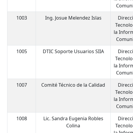
Comuni
1003
Ing. Josue Melendez Islas
Direcc
Tecnolo
la Infor
Comuni
1005
DTIC Soporte Usuarios SIIA
Direcc
Tecnolo
la Infor
Comuni
1007
Comité Técnico de la Calidad
Direcc
Tecnolo
la Infor
Comuni
1008
Lic. Sandra Eugenia Robles
Direcc
Colina
Tecnolo
la Infor