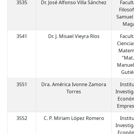
3535
Dr. José Alfonso Villa Sánchez
Facul
Filosof
Samuel
Mag
3541
Dr. J. Misael Vieyra Ríos
Facul
Ciencia
Matem
"Mat.
Manuel
Gutié
3551
Dra. América Ivonne Zamora
Instit
Torres
Investi
Económ
Empres
3552
C. P. Miriam López Romero
Instit
Investi
Económ