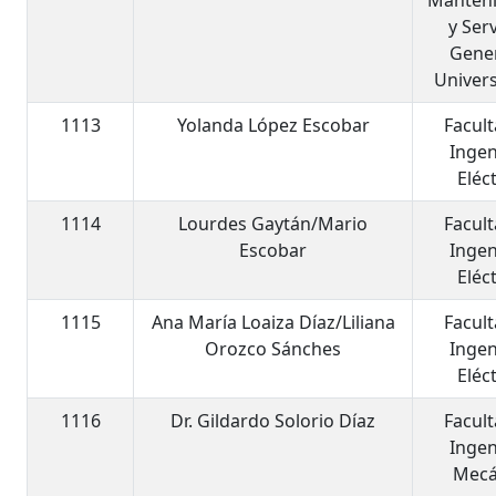
Manten
y Ser
Gene
Univers
1113
Yolanda López Escobar
Facul
Ingen
Eléc
1114
Lourdes Gaytán/Mario
Facul
Escobar
Ingen
Eléc
1115
Ana María Loaiza Díaz/Liliana
Facul
Orozco Sánches
Ingen
Eléc
1116
Dr. Gildardo Solorio Díaz
Facul
Ingen
Mecá