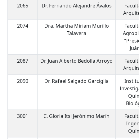
2065
Dr. Fernando Alejandre Ávalos
Facul
Arquit
2074
Dra. Martha Miriam Murillo
Facul
Talavera
Agrobi
"Pres
Juá
2087
Dr. Juan Alberto Bedolla Arroyo
Facul
Arquit
2090
Dr. Rafael Salgado Garciglia
Instit
Investi
Quí
Bioló
3001
C. Gloria Itsi Jerónimo Marín
Facul
Ingen
Quí