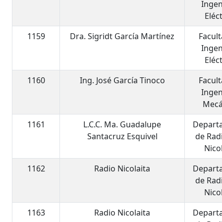
Ingen
Eléc
1159
Dra. Sigridt García Martínez
Facul
Ingen
Eléc
1160
Ing. José García Tinoco
Facul
Ingen
Mecá
1161
L.C.C. Ma. Guadalupe
Depart
Santacruz Esquivel
de Rad
Nico
1162
Radio Nicolaita
Depart
de Rad
Nico
1163
Radio Nicolaita
Depart