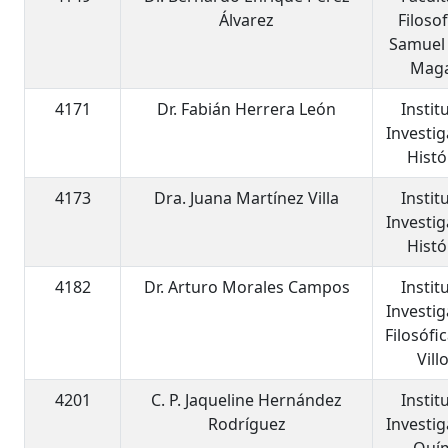
Álvarez
Filosof
Samuel
Mag
4171
Dr. Fabián Herrera León
Instit
Investi
Histó
4173
Dra. Juana Martínez Villa
Instit
Investi
Histó
4182
Dr. Arturo Morales Campos
Instit
Investi
Filosófi
Vill
4201
C. P. Jaqueline Hernández
Instit
Rodríguez
Investi