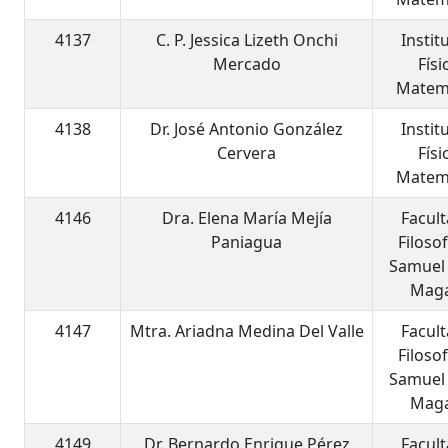
4137
C. P. Jessica Lizeth Onchi
Instit
Mercado
Físi
Matem
4138
Dr. José Antonio González
Instit
Cervera
Físi
Matem
4146
Dra. Elena María Mejía
Facul
Paniagua
Filosof
Samuel
Mag
4147
Mtra. Ariadna Medina Del Valle
Facul
Filosof
Samuel
Mag
4149
Dr. Bernardo Enrique Pérez
Facul