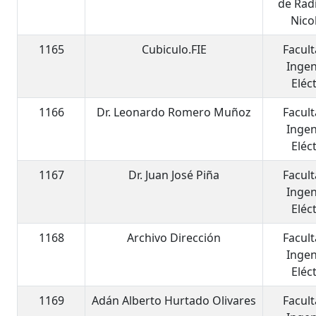
de Rad
Nico
1165
Cubiculo.FIE
Facul
Ingen
Eléc
1166
Dr. Leonardo Romero Muñoz
Facul
Ingen
Eléc
1167
Dr. Juan José Piña
Facul
Ingen
Eléc
1168
Archivo Dirección
Facul
Ingen
Eléc
1169
Adán Alberto Hurtado Olivares
Facul