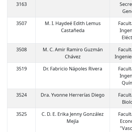
3163
Secre
Gen
3507
M. I. Haydeé Edith Lemus
Facul
Castañeda
Ingen
Eléc
3508
M. C. Amir Ramiro Guzmán
Facul
Chávez
Ingenier
3519
Dr. Fabricio Nápoles Rivera
Facul
Ingen
Quí
3524
Dra. Yvonne Herrerías Diego
Facul
Biol
3525
C. D. E. Erika Jenny González
Facul
Mejía
Econ
"Vas