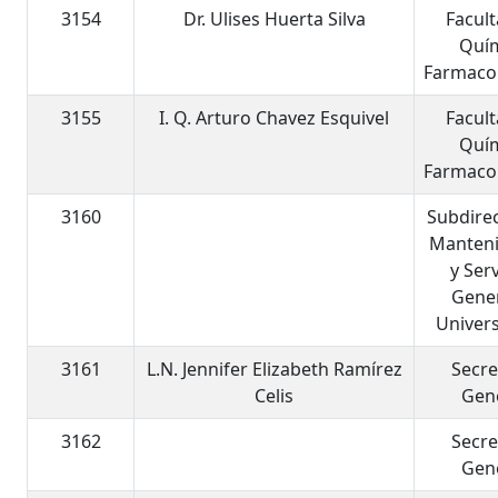
3154
Dr. Ulises Huerta Silva
Facul
Quí
Farmaco
3155
I. Q. Arturo Chavez Esquivel
Facul
Quí
Farmaco
3160
Subdire
Manten
y Ser
Gene
Univers
3161
L.N. Jennifer Elizabeth Ramírez
Secre
Celis
Gen
3162
Secre
Gen