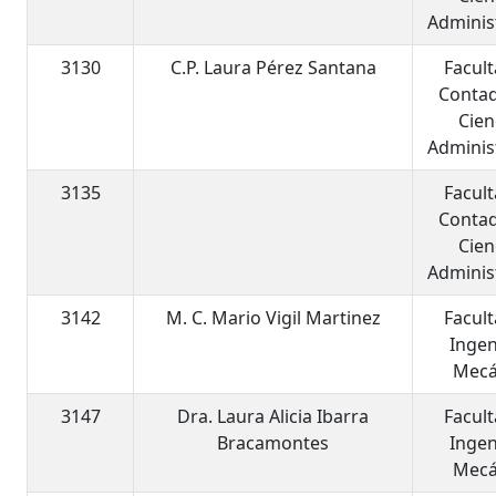
Adminis
3130
C.P. Laura Pérez Santana
Facul
Contad
Cien
Adminis
3135
Facul
Contad
Cien
Adminis
3142
M. C. Mario Vigil Martinez
Facul
Ingen
Mecá
3147
Dra. Laura Alicia Ibarra
Facul
Bracamontes
Ingen
Mecá