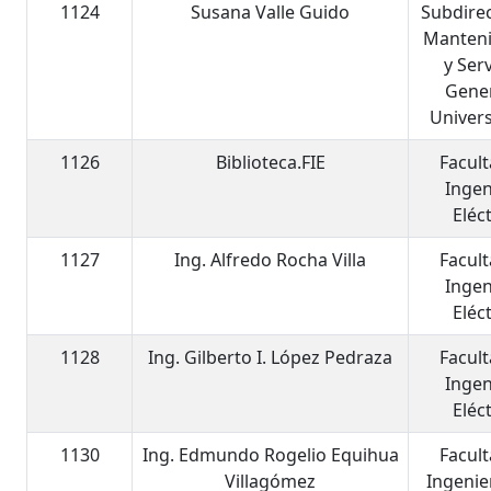
1124
Susana Valle Guido
Subdire
Manten
y Ser
Gene
Univers
1126
Biblioteca.FIE
Facul
Ingen
Eléc
1127
Ing. Alfredo Rocha Villa
Facul
Ingen
Eléc
1128
Ing. Gilberto I. López Pedraza
Facul
Ingen
Eléc
1130
Ing. Edmundo Rogelio Equihua
Facul
Villagómez
Ingenier