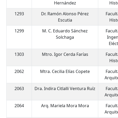
Hernández
Hist
1293
Dr. Ramón Alonso Pérez
Facul
Escutia
Hist
1299
M. C. Eduardo Sánchez
Facul
Solchaga
Ingen
Eléc
1303
Mtro. Igor Cerda Farías
Facul
Hist
2062
Mtra. Cecilia Elías Copete
Facul
Arquit
2063
Dra. Indira Citlalli Ventura Ruíz
Facul
Arquit
2064
Arq. Mariela Mora Mora
Facul
Arquit