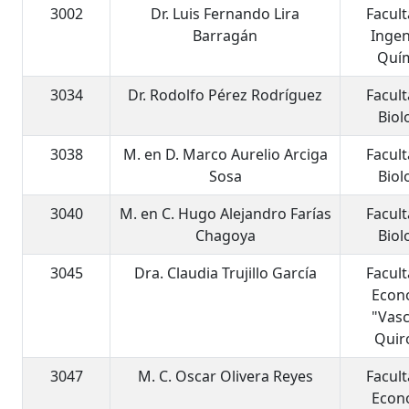
3002
Dr. Luis Fernando Lira
Facul
Barragán
Ingen
Quí
3034
Dr. Rodolfo Pérez Rodríguez
Facul
Biol
3038
M. en D. Marco Aurelio Arciga
Facul
Sosa
Biol
3040
M. en C. Hugo Alejandro Farías
Facul
Chagoya
Biol
3045
Dra. Claudia Trujillo García
Facul
Econ
"Vas
Quir
3047
M. C. Oscar Olivera Reyes
Facul
Econ