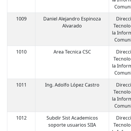
Comuni
1009
Daniel Alejandro Espinoza
Direcc
Alvarado
Tecnolo
la Infor
Comuni
1010
Area Tecnica CSC
Direcc
Tecnolo
la Infor
Comuni
1011
Ing. Adolfo López Castro
Direcc
Tecnolo
la Infor
Comuni
1012
Subdir Sist Academicos
Direcc
soporte usuarios SIIA
Tecnolo