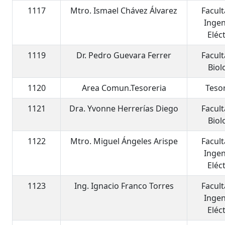
1117
Mtro. Ismael Chávez Álvarez
Facul
Ingen
Eléc
1119
Dr. Pedro Guevara Ferrer
Facul
Biol
1120
Area Comun.Tesoreria
Teso
1121
Dra. Yvonne Herrerías Diego
Facul
Biol
1122
Mtro. Miguel Ángeles Arispe
Facul
Ingen
Eléc
1123
Ing. Ignacio Franco Torres
Facul
Ingen
Eléc