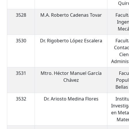
Quir
3528
M.A. Roberto Cadenas Tovar
Facul
Ingen
Mecá
3530
Dr. Rigoberto López Escalera
Facul
Contad
Cien
Adminis
3531
Mtro. Héctor Manuel García
Facu
Chávez
Popul
Bellas
3532
Dr. Ariosto Medina Flores
Instit
Investi
en Meta
Mater