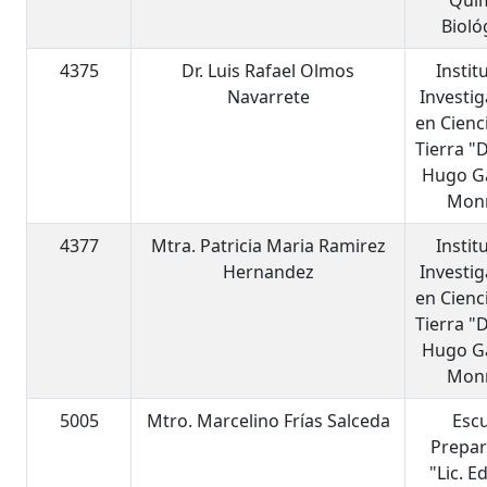
Quí
Bioló
4375
Dr. Luis Rafael Olmos
Instit
Navarrete
Investi
en Cienc
Tierra "D
Hugo G
Mon
4377
Mtra. Patricia Maria Ramirez
Instit
Hernandez
Investi
en Cienc
Tierra "D
Hugo G
Mon
5005
Mtro. Marcelino Frías Salceda
Esc
Prepar
"Lic. 