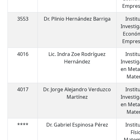
Empres
3553
Dr. Plinio Hernández Barriga
Instit
Investi
Económ
Empres
4016
Lic. Indra Zoe Rodríguez
Instit
Hernández
Investi
en Meta
Mater
4017
Dr. Jorge Alejandro Verduzco
Instit
Martínez
Investi
en Meta
Mater
****
Dr. Gabriel Espinosa Pérez
Instit
Físi
Matem